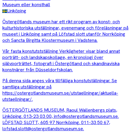
Museum eller konsthall
Linköping
Östergötlands museum har ett rikt program av konst- och
kulturhistoriska utställningar, evenemang och föreläsningar på
museet i Linköping samt på Löfstad slott utanför Norrköping
och Sancta Birgitta Klostermuseum i Vadstena.
Vår fasta konstutstställning Verkligheter visar bland annat
porträtt- och landskapskollage, en kronologi över
självporträttet, fotografi i Östergötland och skandinaviska
konstnärer från Düsseldorfskolan.
På denna sida anges våra tillfälliga konstutställningar. Se
samtliga utställningar på
https://ostergotlandsmuseum.se/utstaellningar/aktuella-
utstaellningar/
.
ÖSTERGÖTLANDS MUSEUM, Raoul Wallenbergs plats,
Linköping. 013-23 03 00, info@ostergotlandsmuseum.se.
LÖFSTAD SLOTT, 605 97 Norrköping. 011-33 50 67,
lofstad.slott@ostergotlandsmuseum.se
.