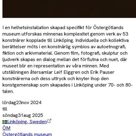
I en helhetsinstallation skapad specifikt för Östergötlands
museum utforskas minnenas komplexitet genom verk av 53
konstnärer kopplade till Linköping. Individuella och kollektiva
berättelser möts i en konstnärlig symbios av autoetnografi,
fiktion och arkivmaterial. Genom film, fotografi, skulptur och
ljudverk skapas en dialog mellan det förflutna och nuet, där
museet blir en representation av våra minnen. Med
utställningen återsamlar Leif Elggren och Erik Pauser
konstnärerna och dess uttryck och knyter ihop den
konstgemenskap som skapades i Linköping under 70- och 80-
talen.
lördag
23
nov
2024
till
söndag
31
aug
2025
Linköping, Sweden
ÖM
Östergötlands museum