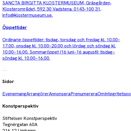
SANCTA BIRGITTA KLOSTERMUSEUM, Gräsgården,
Klosterområdet, 592 30 Vadstena. 0143-100 31,
info@klostermuseum.se
.
Öppettider
Ordinarie öppettider: tisdag, torsdag och fredag kl. 10.00–
17.00, onsdag kl. 10.00–20.00 och lördag och söndag kl.
10.00–16.00. Sommaröppet (16 juni–16 augusti): tisdag–
söndag kl. 10.00–16.00.
Sidor
Evenemang
Arrangörer
Annonsera
Prenumerera
Om
Integritetspo
Konstperspektiv
Stiftelsen Konstperspektiv
Tegnérgatan 60A
216 12 Limhamn