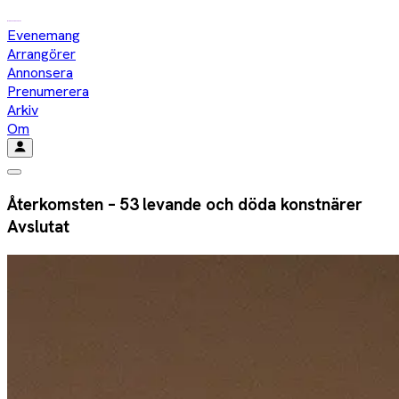
Evenemang
Arrangörer
Annonsera
Prenumerera
Arkiv
Om
Återkomsten – 53 levande och döda konstnärer
Avslutat