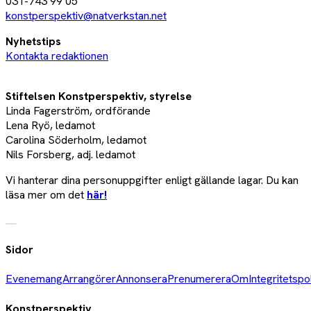
031-743 99 05
konstperspektiv@natverkstan.net
Nyhetstips
Kontakta redaktionen
Stiftelsen Konstperspektiv, styrelse
Linda Fagerström, ordförande
Lena Ryö, ledamot
Carolina Söderholm, ledamot
Nils Forsberg, adj. ledamot
Vi hanterar dina personuppgifter enligt gällande lagar. Du kan
läsa mer om det
här!
Sidor
Evenemang
Arrangörer
Annonsera
Prenumerera
Om
Integritetspo
Konstperspektiv