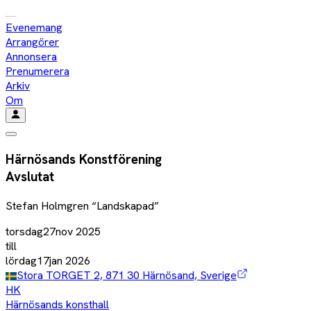
Evenemang
Arrangörer
Annonsera
Prenumerera
Arkiv
Om
Härnösands Konstförening
Avslutat
Stefan Holmgren “Landskapad”
torsdag
27
nov
2025
till
lördag
17
jan
2026
Stora TORGET 2, 871 30 Härnösand, Sverige
HK
Härnösands konsthall