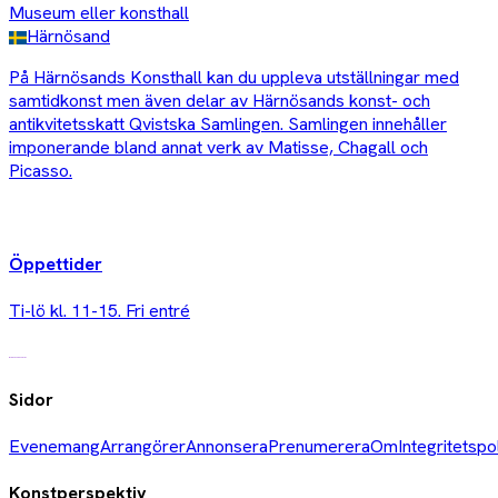
Museum eller konsthall
Härnösand
På Härnösands Konsthall kan du uppleva utställningar med
samtidkonst men även delar av Härnösands konst- och
antikvitetsskatt Qvistska Samlingen. Samlingen innehåller
imponerande bland annat verk av Matisse, Chagall och
Picasso.
Öppettider
Ti-lö kl. 11-15. Fri entré
Sidor
Evenemang
Arrangörer
Annonsera
Prenumerera
Om
Integritetspo
Konstperspektiv