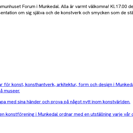
mmunhuset Forum i Munkedal. Alla är varmt välkomna! Kl.17.00 de
ntation om sig själva och de konstverk och smycken som de ställ
ldrar för konst, konsthantverk, arkitektur, form och design i Mun
på museer.
skapa med sina händer och prova på något nytt inom konstvärlden.
en konstförening i Munkedal ordnar med en utställning varje vår