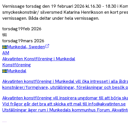
Vernissage torsdag den 19 februari 2026 kl.16.30 - 18.30 i Ko
smyckeskonstnär/ silversmed Katarina Henriksson en kort prese
vernissagen. Båda deltar under hela vernissagen.
torsdag
19
feb
2026
till
torsdag
19
mars
2026
Munkedal, Sweden
AM
Akvatinten Konstförening i Munkedal
Konstförening
Munkedal
Akvatinten konstförening i Munkedal vill öka intresset i alla å
konstnärer/formgivare, utställningar, föreläsningar och besök 
Akvatinten konstförening vill inspirera ungdomar till att börja 
Vid frågor går det bra att skicka ett mail till info@akvatinten.se
Utställningar äger rum i Munkedals kommunhus Forum. Akvatint