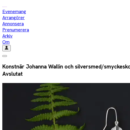
Evenemang
Arrangörer
Annonsera
Prenumerera
Arkiv
Om
Konstnär Johanna Wallin och silversmed/smyckeskon
Avslutat