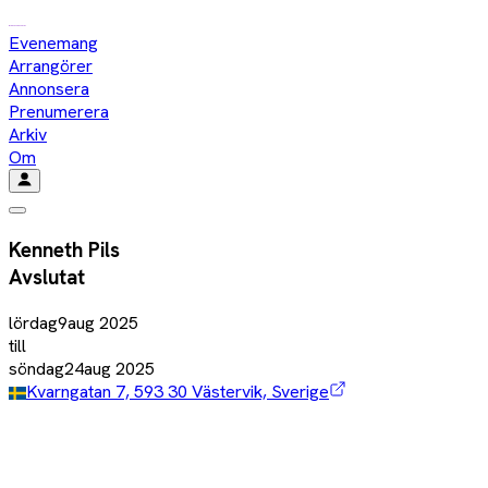
Evenemang
Arrangörer
Annonsera
Prenumerera
Arkiv
Om
Kenneth Pils
Avslutat
lördag
9
aug
2025
till
söndag
24
aug
2025
Kvarngatan 7, 593 30 Västervik, Sverige