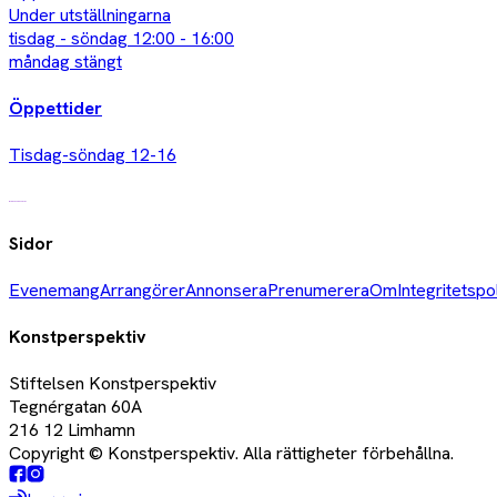
Under utställningarna
tisdag - söndag 12:00 - 16:00
måndag stängt
Öppettider
Tisdag-söndag 12-16
Sidor
Evenemang
Arrangörer
Annonsera
Prenumerera
Om
Integritetspo
Konstperspektiv
Stiftelsen Konstperspektiv
Tegnérgatan 60A
216 12 Limhamn
Copyright © Konstperspektiv. Alla rättigheter förbehållna.