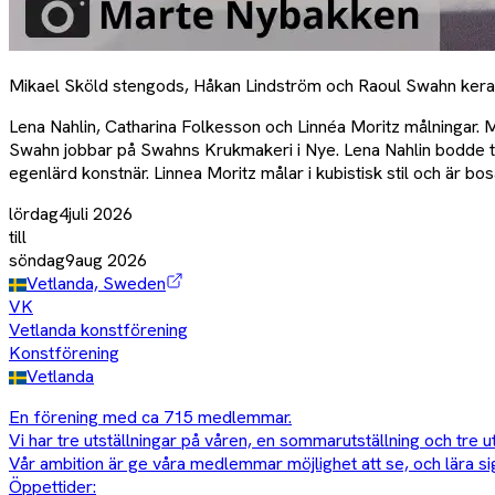
Mikael Sköld stengods, Håkan Lindström och Raoul Swahn kera
Lena Nahlin, Catharina Folkesson och Linnéa Moritz målningar.
Swahn jobbar på Swahns Krukmakeri i Nye. Lena Nahlin bodde tid
egenlärd konstnär. Linnea Moritz målar i kubistisk stil och är bos
lördag
4
juli
2026
till
söndag
9
aug
2026
Vetlanda, Sweden
VK
Vetlanda konstförening
Konstförening
Vetlanda
En förening med ca 715 medlemmar.
Vi har tre utställningar på våren, en sommarutställning och tre u
Vår ambition är ge våra medlemmar möjlighet att se, och lära sig
Öppettider: