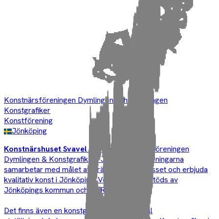
Konstnärsföreningen Dymlingen och Föreningen
Konstgrafiker
Konstförening
Jönköping
Konstnärshuset Svavel
drivs av Konstnärsföreningen
Dymlingen & Konstgrafiker i Jönköping. Föreningarna
samarbetar med målet att främja konstintresset och erbjuda
kvalitativ konst i Jönköping. Verksamheten stöds av
Jönköpings kommun och SKR.
Det finns även en konstgrafisk verkstad intill