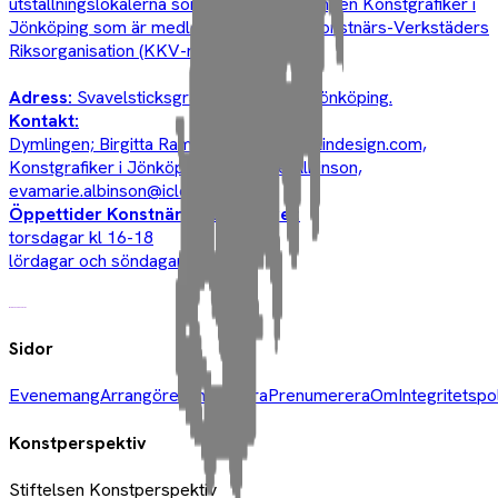
utställningslokalerna som drivs av föreningen Konstgrafiker i
Jönköping som är medlem i Kollektiva Konstnärs-Verkstäders
Riksorganisation (KKV-riks).
Adress:
Svavelsticksgränd 23, 553 15 Jönköping.
Kontakt:
Dymlingen; Birgitta Ramstrand,
gittan@elindesign.com,
Konstgrafiker i Jönköping: EvaMarie Albinson,
evamarie.albinson@icloud.com
Öppettider Konstnärshuset Svavel:
torsdagar kl 16-18
lördagar och söndagar kl 11-15
Sidor
Evenemang
Arrangörer
Annonsera
Prenumerera
Om
Integritetspo
Konstperspektiv
Stiftelsen Konstperspektiv