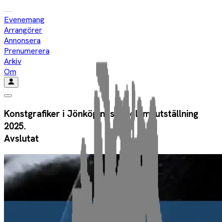
Evenemang
Arrangörer
Annonsera
Prenumerera
Arkiv
Om
Konstgrafiker i Jönköpings medlemsutställning
2025.
Avslutat