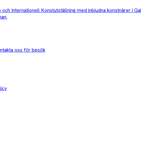
ch Internationell Konstutställning med inbjudna konstnärer i Ga
man.
ntakta oss för besök
licy