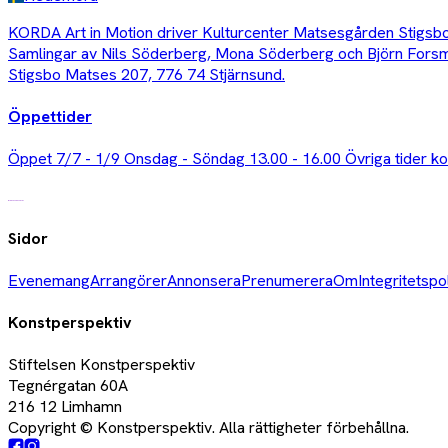
KORDA Art in Motion driver Kulturcenter Matsesgården Stigsbo o
Samlingar av Nils Söderberg, Mona Söderberg och Björn Fors
Stigsbo Matses 207, 776 74 Stjärnsund.
Öppettider
Öppet 7/7 - 1/9 Onsdag - Söndag 13.00 - 16.00 Övriga tider ko
Sidor
Evenemang
Arrangörer
Annonsera
Prenumerera
Om
Integritetspo
Konstperspektiv
Stiftelsen Konstperspektiv
Tegnérgatan 60A
216 12 Limhamn
Copyright © Konstperspektiv. Alla rättigheter förbehållna.