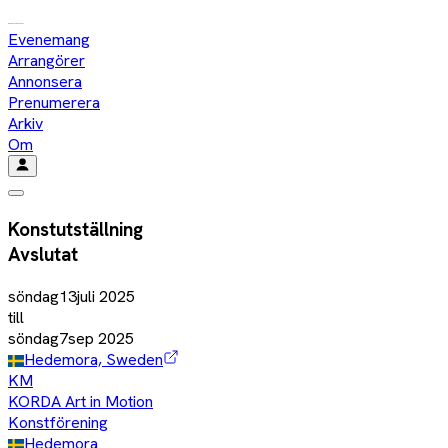
Evenemang
Arrangörer
Annonsera
Prenumerera
Arkiv
Om
Konstutställning
Avslutat
söndag
13
juli
2025
till
söndag
7
sep
2025
Hedemora, Sweden
KM
KORDA Art in Motion
Konstförening
Hedemora