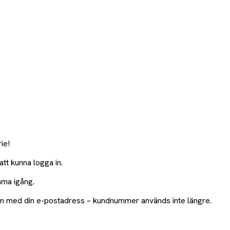
ie!
tt kunna logga in.
mma igång.
a in med din e-postadress – kundnummer används inte längre.