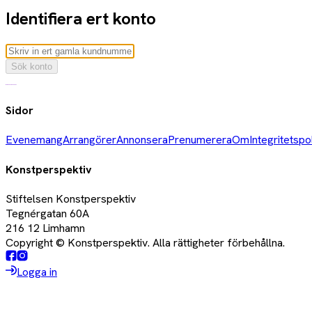
Identifiera ert konto
Sök konto
Sidor
Evenemang
Arrangörer
Annonsera
Prenumerera
Om
Integritetspo
Konstperspektiv
Stiftelsen Konstperspektiv
Tegnérgatan 60A
216 12 Limhamn
Copyright © Konstperspektiv. Alla rättigheter förbehållna.
Logga in