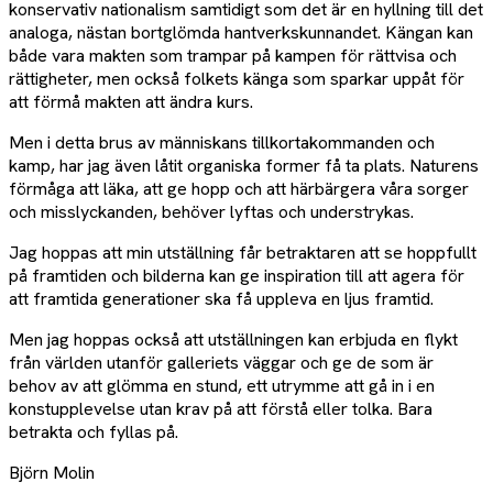
konservativ nationalism samtidigt som det är en hyllning till det
analoga, nästan bortglömda hantverkskunnandet. Kängan kan
både vara makten som trampar på kampen för rättvisa och
rättigheter, men också folkets känga som sparkar uppåt för
att förmå makten att ändra kurs.
Men i detta brus av människans tillkortakommanden och
kamp, har jag även låtit organiska former få ta plats. Naturens
förmåga att läka, att ge hopp och att härbärgera våra sorger
och misslyckanden, behöver lyftas och understrykas.
Jag hoppas att min utställning får betraktaren att se hoppfullt
på framtiden och bilderna kan ge inspiration till att agera för
att framtida generationer ska få uppleva en ljus framtid.
Men jag hoppas också att utställningen kan erbjuda en flykt
från världen utanför galleriets väggar och ge de som är
behov av att glömma en stund, ett utrymme att gå in i en
konstupplevelse utan krav på att förstå eller tolka. Bara
betrakta och fyllas på.
Björn Molin