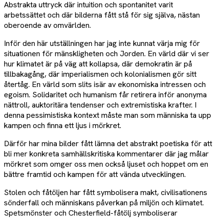
Abstrakta uttryck där intuition och spontanitet varit
arbetssättet och där bilderna fått stå för sig själva, nästan
oberoende av omvärlden.
Inför den här utställningen har jag inte kunnat värja mig för
situationen för mänskligheten och Jorden. En värld där vi ser
hur klimatet är på väg att kollapsa, där demokratin är på
tillbakagång, där imperialismen och kolonialismen gör sitt
återtåg. En värld som slits isär av ekonomiska intressen och
egoism. Solidaritet och humanism får retirera inför anonyma
nättroll, auktoritära tendenser och extremistiska krafter. I
denna pessimistiska kontext måste man som människa ta upp
kampen och finna ett ljus i mörkret.
Därför har mina bilder fått lämna det abstrakt poetiska för att
bli mer konkreta samhällskritiska kommentarer där jag målar
mörkret som omger oss men också ljuset och hoppet om en
bättre framtid och kampen för att vända utvecklingen.
Stolen och fåtöljen har fått symbolisera makt, civilisationens
sönderfall och människans påverkan på miljön och klimatet.
Spetsmönster och Chesterfield-fåtölj symboliserar