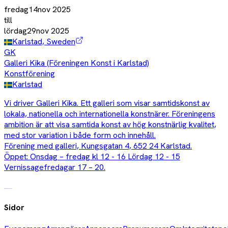
fredag
14
nov
2025
till
lördag
29
nov
2025
Karlstad, Sweden
GK
Galleri Kika (Föreningen Konst i Karlstad)
Konstförening
Karlstad
Vi driver Galleri Kika. Ett galleri som visar samtidskonst av
lokala, nationella och internationella konstnärer. Föreningens
ambition är att visa samtida konst av hög konstnärlig kvalitet,
med stor variation i både form och innehåll.
Förening med galleri, Kungsgatan 4, 652 24 Karlstad.
Öppet: Onsdag – fredag kl 12 - 16 Lördag 12 - 15
Vernissagefredagar 17 – 20.
Sidor