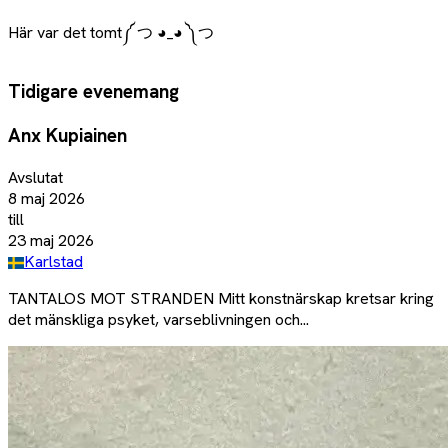
Här var det tomt
༼ つ ◕_◕ ༽つ
Tidigare evenemang
Anx Kupiainen
Avslutat
8 maj 2026
till
23 maj 2026
Karlstad
TANTALOS MOT STRANDEN Mitt konstnärskap kretsar kring
det mänskliga psyket, varseblivningen och...