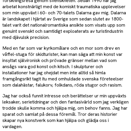
forskningsresa genom svenskheten. Sedan 1990 har jag
arbetat konstnärligt med de komiskt traumatiska upplevelser
som min uppväxt i 60- och 70-talets Dalarna gav mig. Dalarna
är landskapet i hjärtat av Sverige som sedan slutet av 1800-
talet varit det nationalromantiska ansikte som visats upp som
genuint svenskt och samtidigt exploaterats av turistindustrin
med djävulsk precision.
Med en far som var kyrkomålare och en mor som drev en
våffel-stuga för skidturister, kan man säga att min konst var
insyltat självironisk och prövade gränser mellan vad som
ansågs vara god konst och kitsch. I skulpturer och
installationer har jag ohejdat men inte alltid så himla
framgångsrikt tagit itu med omhuldade svenska företeelser
som dalahästar, falukorv, folkdans, röda stugor och rasism.
Jag har också funnit intresse och berättelser ur min uppväxts
leksaker, serietidningar och den fantasivärld som jag verkligen
trodde skulle komma och hjälpa mig, om behov fanns. Jag har
sparat och samlat på dessa föremål. Tror deras historier
skapar nya konstverk som kan hjälpa och glädja oss i
vardagen.