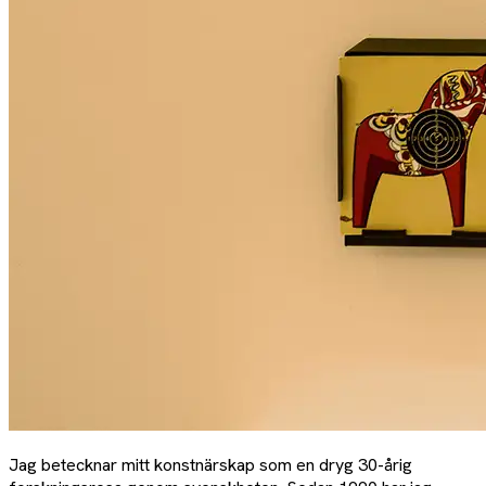
Jag betecknar mitt konstnärskap som en dryg 30-årig