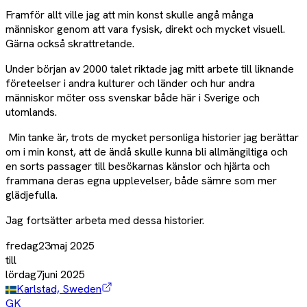
Framför allt ville jag att min konst skulle angå många
människor genom att vara fysisk, direkt och mycket visuell.
Gärna också skrattretande.
Under början av 2000 talet riktade jag mitt arbete till liknande
företeelser i andra kulturer och länder och hur andra
människor möter oss svenskar både här i Sverige och
utomlands.
Min tanke är, trots de mycket personliga historier jag berättar
om i min konst, att de ändå skulle kunna bli allmängiltiga och
en sorts passager till besökarnas känslor och hjärta och
frammana deras egna upplevelser, både sämre som mer
glädjefulla.
Jag fortsätter arbeta med dessa historier.
fredag
23
maj
2025
till
lördag
7
juni
2025
Karlstad, Sweden
GK