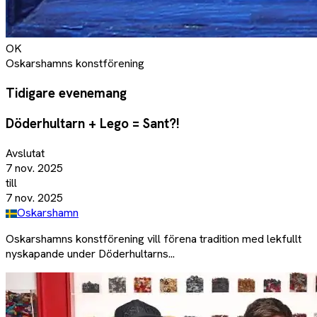
OK
Oskarshamns konstförening
Tidigare evenemang
Döderhultarn + Lego = Sant?!
Avslutat
7 nov. 2025
till
7 nov. 2025
Oskarshamn
Oskarshamns konstförening vill förena tradition med lekfullt
nyskapande under Döderhultarns...