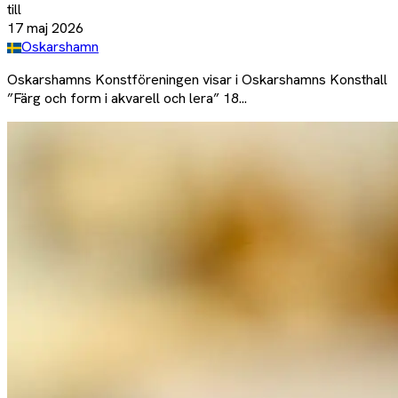
till
17 maj 2026
Oskarshamn
Oskarshamns Konstföreningen visar i Oskarshamns Konsthall
”Färg och form i akvarell och lera” 18...