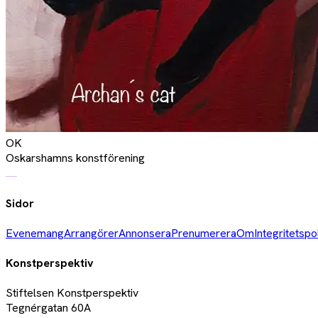
OK
Oskarshamns konstförening
Sidor
Evenemang
Arrangörer
Annonsera
Prenumerera
Om
Integritetspo
Konstperspektiv
Stiftelsen Konstperspektiv
Tegnérgatan 60A